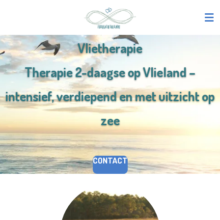
Ga
direct
naar
Vlietherapie
de
hoofdinhoud
Therapie 2-daagse op Vlieland –
intensief, verdiepend en met uitzicht op
zee
CONTACT