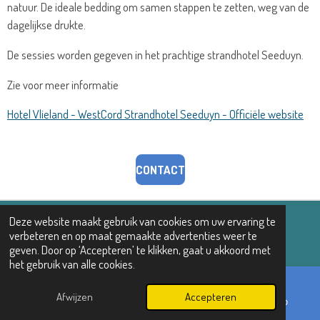
natuur. De ideale bedding om samen stappen te zetten, weg van de
dagelijkse drukte.
De sessies worden gegeven in het prachtige strandhotel Seeduyn.
Zie voor meer informatie
Hotel Vlieland - WestCord Strandhotel Seeduyn - Officiële website
CONTACT
Deze website maakt gebruik van cookies om uw ervaring te
© 2025 femkeboomsmarelatietherapie
verbeteren en op maat gemaakte advertenties weer te
Powered by
JouwWeb
geven. Door op ‘Accepteren’ te klikken, gaat u akkoord met
het gebruik van alle cookies.
Afwijzen
Accepteren
E-mailadres
Telefoonnummer
WhatsApp