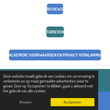
REVIEWS
TARIEVEN
ALGEMENE VOORWAARDEN EN PRIVACY VERKLARING
Deze website maakt gebruik van cookies om uw ervaring te
© 2025 femkeboomsmarelatietherapie
verbeteren en op maat gemaakte advertenties weer te
Powered by
JouwWeb
geven. Door op ‘Accepteren’ te klikken, gaat u akkoord met
het gebruik van alle cookies.
Afwijzen
Accepteren
E-mailadres
Telefoonnummer
WhatsApp